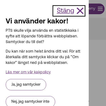
Till innehållet
Meny
Sök
Stäng
Vi använder kakor!
Start
Nyheter och pressmeddelanden
PTS skulle vilja använda en statistikkaka i
syfte att löpande förbättra webbplatsen.
Samtycker du till det?
Du kan när som helst ändra ditt val. För att
Konsultation kring
återkalla ditt samtycke klickar du på ”Om
efterfrågan av
kakor” längst ned på webbplatsen.
frekvenser i 1,5 GHz-,
Läs mer om vår kakpolicy
26 GHz- och 42 GHz-
Ja, jag samtycker
banden
PTS undersöker nu efterfrågan på
Nej, jag samtycker inte