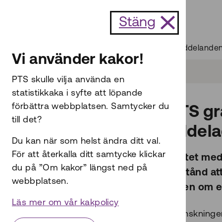
Till innehållet
Stäng
Start
Nyheter och pressmeddelande
Vi använder kakor!
PTS skulle vilja använda en
statistikkaka i syfte att löpande
förbättra webbplatsen. Samtycker du
PTS gr
till det?
tillde
Du kan när som helst ändra ditt val.
För att återkalla ditt samtycke klickar
Syftet med
du på ”Om kakor” längst ned på
tillstånd 
webbplatsen.
lagen om e
Läs mer om vår kakpolicy
Granskningen