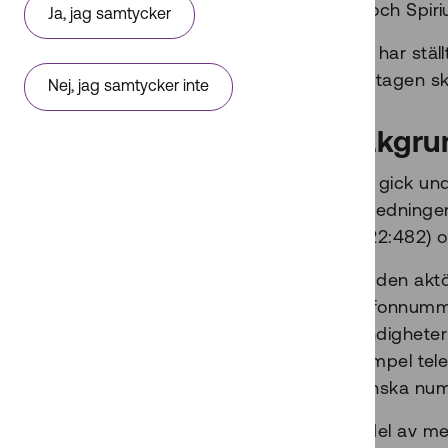
AB och Spiri
Ja, jag samtycker
PTS har stäl
Företagen s
Nej, jag samtycker inte
Bakgrun
PTS gick un
Vägledningen
(2022:482) o
Om den aktö
telefonnumm
myndigheter 
exempel tele
svenska numm
Ta del av m