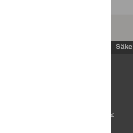
Säke
Om pts.se
Prenumerera på nyheter
Tillgänglighetsredogörelse
Behandling av personuppgifter
Vårt uppdrag