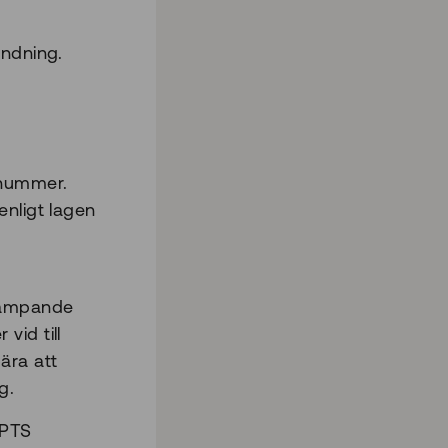
ändning.
 nummer.
enligt lagen
kämpande
vid till
ära att
g.
 PTS