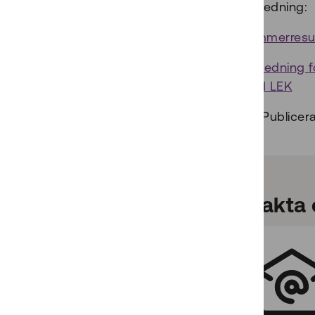
vägledning:
Nummerresur
Vägledning f
med LEK
Publicer
Kontakta 