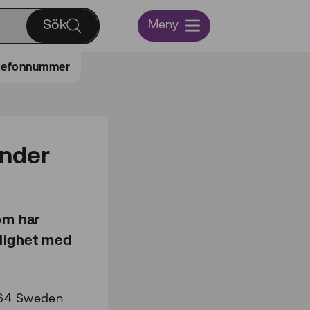
Sök
Meny
telefonnummer
änder
om har
nlighet med
E164 Sweden