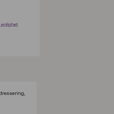
 enlighet
ressering,