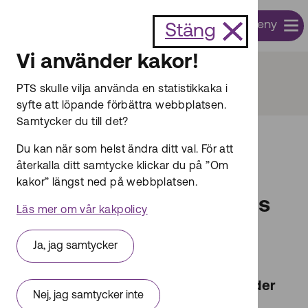
Till innehållet
Meny
Sök
Stäng
Vi använder kakor!
Start
Nyheter och pressmeddelanden
PTS skulle vilja använda en statistikkaka i
syfte att löpande förbättra webbplatsen.
Samtycker du till det?
Du kan när som helst ändra ditt val. För att
Träff om vad
återkalla ditt samtycke klickar du på ”Om
realtidstextning (RTT)
kakor” längst ned på webbplatsen.
är och hur det används
Läs mer om vår kakpolicy
i praktiken
Ja, jag samtycker
Funktions- och
konsumentorganisationer fick under
Nej, jag samtycker inte
en förmiddag på Post- och