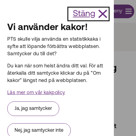
Till innehållet
Meny
Sök
Stäng
Vi använder kakor!
Start
Nyheter och pressmeddelanden
PTS skulle vilja använda en statistikkaka i
syfte att löpande förbättra webbplatsen.
Samtycker du till det?
Du kan när som helst ändra ditt val. För att
Ytterligare granskning
återkalla ditt samtycke klickar du på ”Om
efter misstankar om
kakor” längst ned på webbplatsen.
vilseledande
Läs mer om vår kakpolicy
försäljning
Ja, jag samtycker
Post- och telestyrelsen (PTS)
inleder en granskning av företaget
Nej, jag samtycker inte
Tell it to Mi AB:s