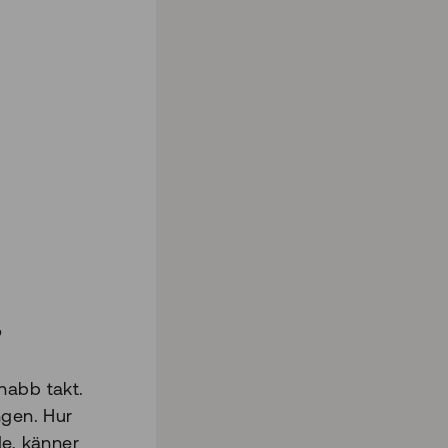
,
nabb takt.
ngen. Hur
de, känner