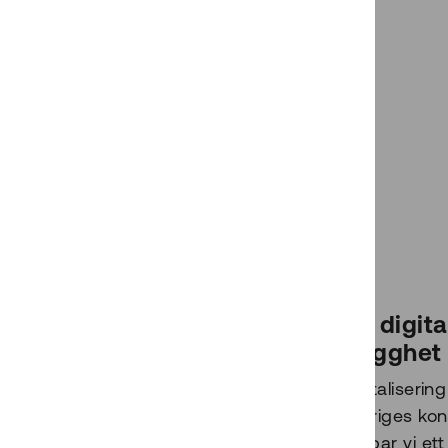
Ett digita
trygghet 
Digitaliseri
Sveriges kon
skapar vi et