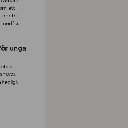
amverkan
nom att
 arbetet
 medför.
för unga
gitala
 ansvar,
skadligt