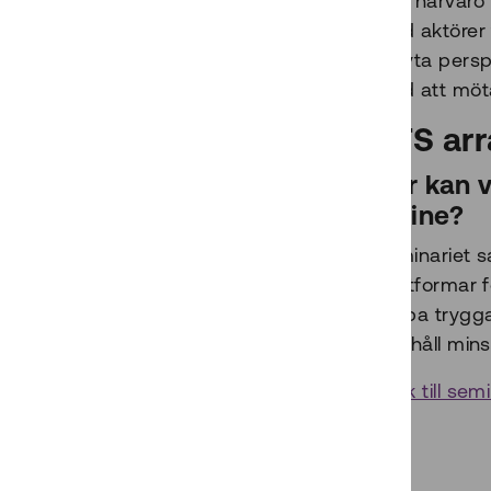
PTS närvaro 
med aktörer f
utbyta persp
med att möta
PTS arr
Hur kan v
online?
Seminariet s
plattformar f
skapa trygga
innehåll mins
Länk till se