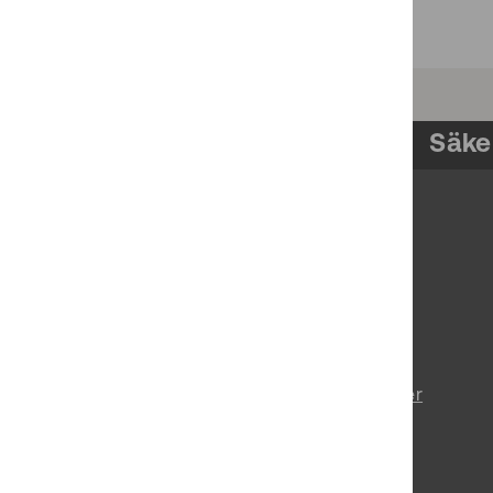
Säke
Om pts.se
Prenumerera på nyheter
Tillgänglighetsredogörelse
Behandling av personuppgifter
Vårt uppdrag