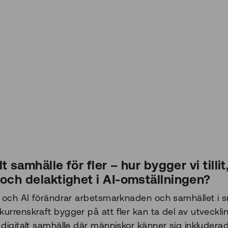
lt samhälle för fler – hur bygger vi tillit
och delaktighet i AI-omställningen?
ng och AI förändrar arbetsmarknaden och samhället i s
kurrenskraft bygger på att fler kan ta del av utveckli
t digitalt samhälle där människor känner sig inkludera