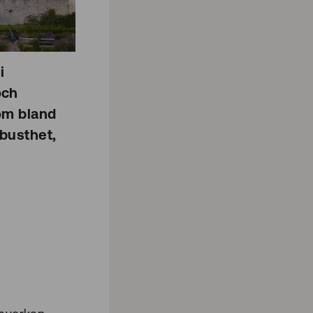
i
och
om bland
obusthet,