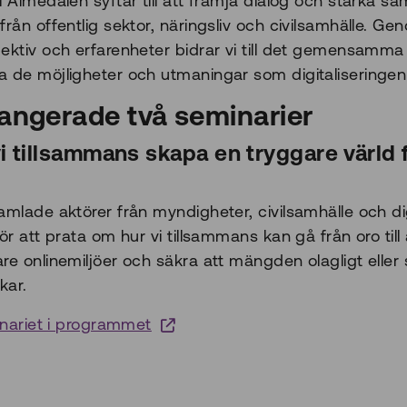
i Almedalen syftar till att främja dialog och stärka s
rån offentlig sektor, näringsliv och civilsamhälle. Ge
ektiv och erfarenheter bidrar vi till det gemensamma
 de möjligheter och utmaningar som digitaliseringen
angerade två seminarier
i tillsammans skapa en tryggare värld 
amlade aktörer från myndigheter, civilsamhälle och di
ör att prata om hur vi tillsammans kan gå från oro till
re onlinemiljöer och säkra att mängden olagligt eller 
kar.
minariet i programmet