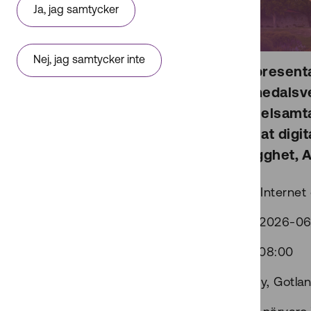
Ja, jag samtycker
Nej, jag samtycker inte
Representa
Almedalsv
panelsamta
annat digit
trygghet, 
Internet 
2026-06
08:00
Visby, Gotla