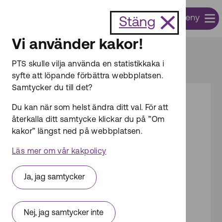
Till innehållet
Meny
Sök
Stäng
Vi använder kakor!
Start
Internet och telefoni
IPv6
PTS skulle vilja använda en statistikkaka i
syfte att löpande förbättra webbplatsen.
Samtycker du till det?
Du kan när som helst ändra ditt val. För att
Dokumentsammanfattning
återkalla ditt samtycke klickar du på ”Om
IPv6 i Sverige - inte
kakor” längst ned på webbplatsen.
längre tillräckligt med
Läs mer om vår kakpolicy
enbart
främjandeåtgärder
Ja, jag samtycker
Datum:
2022-08-31
Nej, jag samtycker inte
Typ av dokument:
Rapport