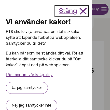
Till innehållet
Meny
Sök
Stäng
Vi använder kakor!
Start
Post
Regler om postutdelning
PTS skulle vilja använda en statistikkaka i
syfte att löpande förbättra webbplatsen.
Samtycker du till det?
Du kan när som helst ändra ditt val. För att
Dokumentsammanfattning
återkalla ditt samtycke klickar du på ”Om
Svensk postmarknad
kakor” längst ned på webbplatsen.
2025 - PTS-ER-2025-6
Läs mer om vår kakpolicy
Rapporten Svensk postmarknad 2025
Ja, jag samtycker
Kortversion av Svensk postmarknad 2025
Publicerades: 2025-04-23
Nej, jag samtycker inte