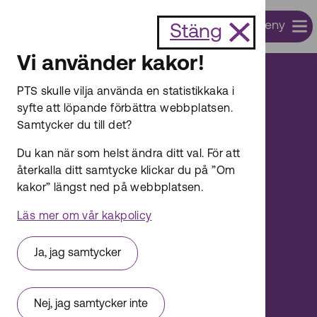
Till innehållet
Meny
Sök
Stäng
Vi använder kakor!
PTS skulle vilja använda en statistikkaka i
Säker och tillgänglig
syfte att löpande förbättra webbplatsen.
kommunikation för
Samtycker du till det?
Sverige
Du kan när som helst ändra ditt val. För att
återkalla ditt samtycke klickar du på ”Om
kakor” längst ned på webbplatsen.
PTS uppdrag
Läs mer om vår kakpolicy
PTS e-tjänster
Ja, jag samtycker
Lediga jobb
Nej, jag samtycker inte